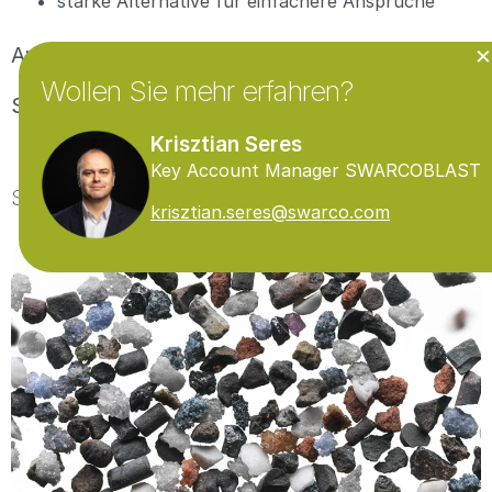
starke Alternative für einfachere Ansprüche
×
Anwendungen
Wollen Sie mehr erfahren?
Strahlsysteme
Krisztian Seres
Key Account Manager SWARCOBLAST
SWARCOBLAST Schleifscheibenbruch
krisztian.seres@swarco.com