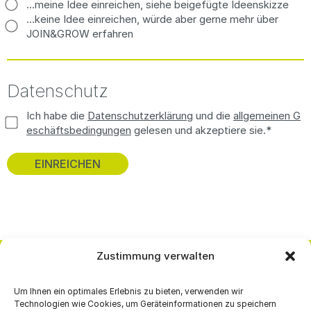
…meine Idee einreichen, siehe beigefügte Ideenskizze
…keine Idee einreichen, würde aber gerne mehr über
JOIN&GROW erfahren
Datenschutz
Ich habe die
Datenschutzerklärung
und die
allgemeinen G
eschäftsbedingungen
gelesen und akzeptiere sie.*
Zustimmung verwalten
Um Ihnen ein optimales Erlebnis zu bieten, verwenden wir
PRODUKTE & SERVICE
ÜBER UNS
Technologien wie Cookies, um Geräteinformationen zu speichern