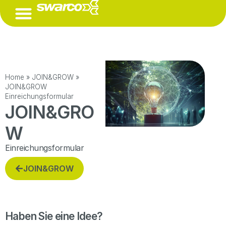
(ÖFFNET EINE EXTERNE URL IN EINEM NEUEN FENSTER)
Home
»
JOIN&GROW
»
JOIN&GROW
Einreichungsformular
JOIN&GRO
W
Einreichungsformular
JOIN&GROW
Haben Sie eine Idee?